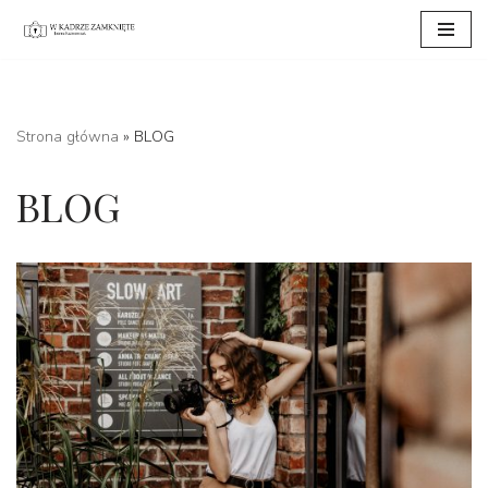
Przejdź
do
treści
Strona główna
»
BLOG
BLOG