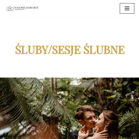
Przejdź
do
treści
ŚLUBY/SESJE ŚLUBNE