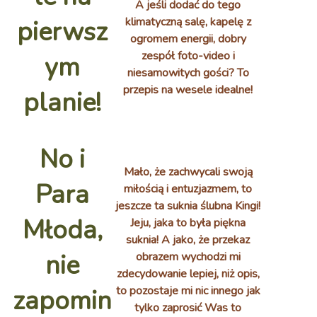
A jeśli dodać do tego
klimatyczną salę, kapelę z
pierwsz
ogromem energii, dobry
zespół foto-video i
ym
niesamowitych gości? To
przepis na wesele idealne!
planie!
No i
Mało, że zachwycali swoją
Para
miłością i entuzjazmem, to
jeszcze ta suknia ślubna Kingi!
Młoda,
Jeju, jaka to była piękna
suknia! A jako, że przekaz
nie
obrazem wychodzi mi
zdecydowanie lepiej, niż opis,
to pozostaje mi nic innego jak
zapomin
tylko zaprosić Was to