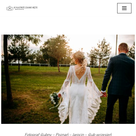
Przejdź
do
treści
Fotograf ślubny – Poznań – Jarocin – ślub wrzesień