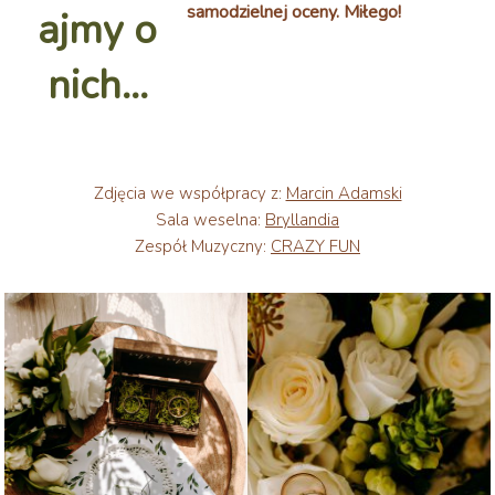
samodzielnej oceny. Miłego!
ajmy o
nich…
Zdjęcia we współpracy z:
Marcin Adamski
Sala weselna:
Bryllandia
Zespół Muzyczny:
CRAZY FUN