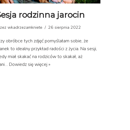
esja rodzinna jarocin
rzez
wkadrzezamkniete
26 sierpnia 2022
rzy obróbce tych zdjęć pomyślałam sobie, że
anek to idealny przykład radości z życia. Na sesji,
edy miał skakać na rodziców to skakał, aż
ani…
Dowiedz się więcej »