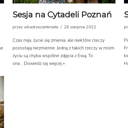
Sesja na Cytadeli Poznań
S
przez
wkadrzezamkniete
26 sierpnia 2022
p
Czas mija, życie się zmienia, ale niektóre rzeczy
P
ne
pozostają niezmienne. Jedną z takich rzeczy w moim
Fr
życiu są chyba wspólne zdjęcia z Ewą. To
ki
ona…
Dowiedz się więcej »
H