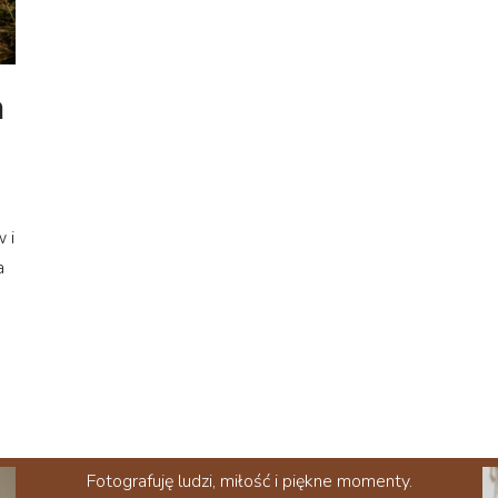
a
 i
a
Fotografuję ludzi, miłość i piękne momenty.